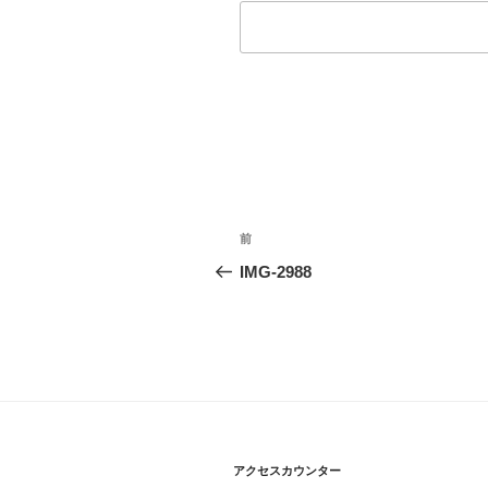
投
過
前
稿
去
IMG-2988
の
ナ
投
ビ
稿
ゲ
ー
シ
アクセスカウンター