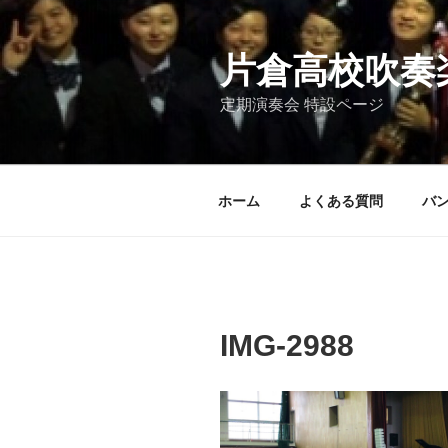
コ
ン
テ
片倉高校吹奏
ン
定期演奏会 特設ページ
ツ
へ
ス
キ
ホーム
よくある質問
バ
ッ
プ
IMG-2988