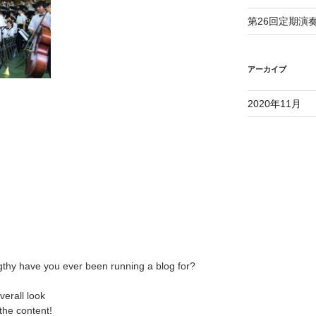
第26回定期演
アーカイブ
2020年11月
”
thy have you ever been running a blog for?
erall look
 the content!