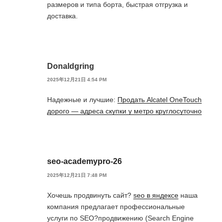
размеров и типа борта, быстрая отгрузка и
доставка.
Donaldgring
2025年12月21日 4:54 PM
Надежные и лучшие:
Продать Alcatel OneTouch
дорого — адреса скупки у метро круглосуточно
seo-academypro-26
2025年12月21日 7:48 PM
Хочешь продвинуть сайт?
seo в яндексе
наша
компания предлагает профессиональные
услуги по SEO?продвижению (Search Engine