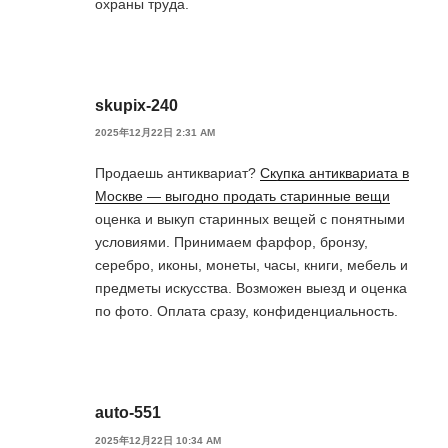
охраны труда.
skupix-240
2025年12月22日 2:31 AM
Продаешь антиквариат?
Скупка антиквариата в
Москве — выгодно продать старинные вещи
оценка и выкуп старинных вещей с понятными
условиями. Принимаем фарфор, бронзу,
серебро, иконы, монеты, часы, книги, мебель и
предметы искусства. Возможен выезд и оценка
по фото. Оплата сразу, конфиденциальность.
auto-551
2025年12月22日 10:34 AM