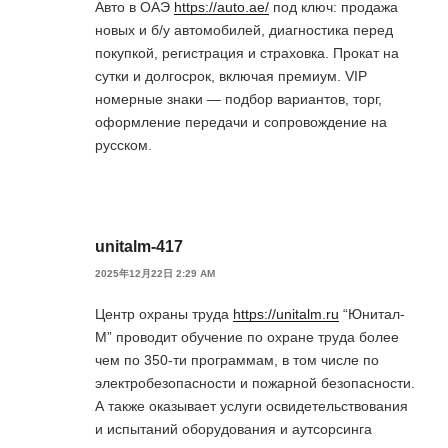
Авто в ОАЭ
https://auto.ae/
под ключ: продажа
новых и б/у автомобилей, диагностика перед
покупкой, регистрация и страховка. Прокат на
сутки и долгосрок, включая премиум. VIP
номерные знаки — подбор вариантов, торг,
оформление передачи и сопровождение на
русском.
unitalm-417
2025年12月22日 2:29 AM
Центр охраны труда
https://unitalm.ru
“Юнитал-
М” проводит обучение по охране труда более
чем по 350-ти программам, в том числе по
электробезопасности и пожарной безопасности.
А также оказывает услуги освидетельствования
и испытаний оборудования и аутсорсинга