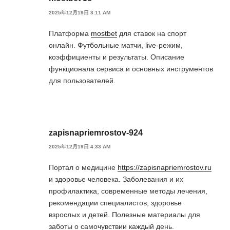
2025年12月19日 3:11 AM
Платформа
mostbet
для ставок на спорт
онлайн. Футбольные матчи, live-режим,
коэффициенты и результаты. Описание
функционала сервиса и основных инструментов
для пользователей.
zapisnapriemrostov-924
2025年12月19日 4:33 AM
Портал о медицине
https://zapisnapriemrostov.ru
и здоровье человека. Заболевания и их
профилактика, современные методы лечения,
рекомендации специалистов, здоровье
взрослых и детей. Полезные материалы для
заботы о самочувствии каждый день.