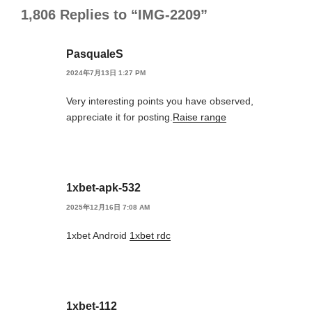
1,806 Replies to “IMG-2209”
PasqualeS
2024年7月13日 1:27 PM
Very interesting points you have observed,
appreciate it for posting.
Raise range
1xbet-apk-532
2025年12月16日 7:08 AM
1xbet Android
1xbet rdc
1xbet-112