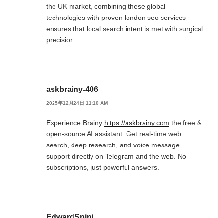
the UK market, combining these global
technologies with proven london seo services
ensures that local search intent is met with surgical
precision.
askbrainy-406
2025年12月24日 11:10 AM
Experience Brainy
https://askbrainy.com
the free &
open-source AI assistant. Get real-time web
search, deep research, and voice message
support directly on Telegram and the web. No
subscriptions, just powerful answers.
EdwardSpini