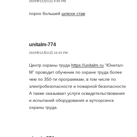
2025年12月21日 9:05 PM
порно большей
шлюхи став
unitalm-774
2025年12月21日 10:23 PM
Центр охраны труда
https://unitalm.ru
“Юнитал-
М” проводит обучение по охране труда более
чем по 350-ти программам, в том числе по
электробезопасности и пожарной безопасности.
А также оказывает услуги освидетельствования
и испытаний оборудования и аутсорсинга
охраны труда.