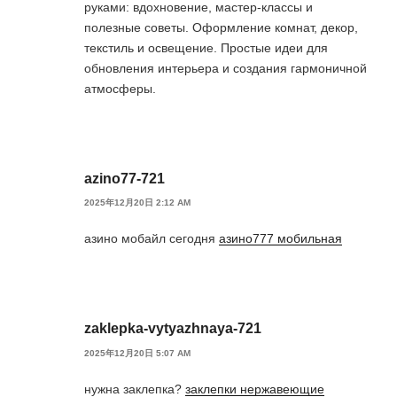
руками: вдохновение, мастер-классы и
полезные советы. Оформление комнат, декор,
текстиль и освещение. Простые идеи для
обновления интерьера и создания гармоничной
атмосферы.
azino77-721
2025年12月20日 2:12 AM
азино мобайл сегодня
азино777 мобильная
zaklepka-vytyazhnaya-721
2025年12月20日 5:07 AM
нужна заклепка?
заклепки нержавеющие