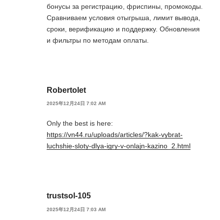
бонусы за регистрацию, фриспины, промокоды.
Сравниваем условия отыгрыша, лимит вывода,
сроки, верификацию и поддержку. Обновления
и фильтры по методам оплаты.
Robertolet
2025年12月24日 7:02 AM
Only the best is here:
https://vn44.ru/uploads/articles/?kak-vybrat-
luchshie-sloty-dlya-igry-v-onlajn-kazino_2.html
trustsol-105
2025年12月24日 7:03 AM