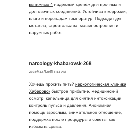
вытяжные 4
надёжный крепёж для прочных и
долговечных соединений. Устойчива к коррозии,
влаге и перепадам температур. Подходит для
металла, строительства, машиностроения и
наружных работ.
narcology-khabarovsk-268
2025年12月20日 5:14 AM
Хочешь просить пить?
наркологическая клиника
Хабаровск
быстрое прибытие, медицинский
осмотр, капельница для снятия интоксикации,
контроль пульса и давления. Анонимная
помощь взрослым, внимательное отношение,
поддержка после процедуры и советы, как
избежать срыва.