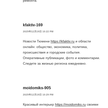
ремонта.
kfaktiv-169
2025年12月19日 10:22 PM
Новости Тюмени
https://kfaktiv.ru
и области
онлайн: общество, экономика, политика,
происшествия и городские события.
Оперативные публикации, фото и комментарии.
Следите за жизнью региона ежедневно.
moidomiks-905
2025年12月19日 10:29 PM
Красивый интерьер
https://moidomiks.ru
своими