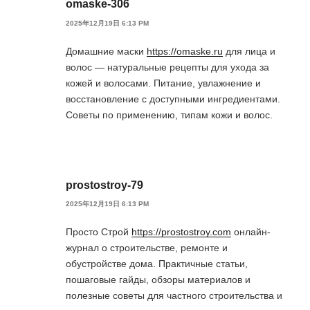
omaske-306
2025年12月19日 6:13 PM
Домашние маски
https://omaske.ru
для лица и
волос — натуральные рецепты для ухода за
кожей и волосами. Питание, увлажнение и
восстановление с доступными ингредиентами.
Советы по применению, типам кожи и волос.
prostostroy-79
2025年12月19日 6:13 PM
Просто Строй
https://prostostroy.com
онлайн-
журнал о строительстве, ремонте и
обустройстве дома. Практичные статьи,
пошаговые гайды, обзоры материалов и
полезные советы для частного строительства и