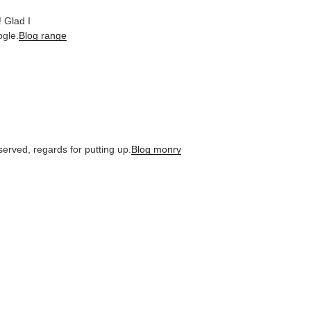
! Glad I
ogle.
Blog range
served, regards for putting up.
Blog monry