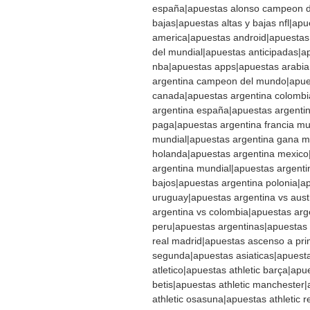
españa|apuestas alonso campeon d
bajas|apuestas altas y bajas nfl|a
america|apuestas android|apuestas 
del mundial|apuestas anticipadas|a
nba|apuestas apps|apuestas arabia
argentina campeon del mundo|apue
canada|apuestas argentina colombi
argentina españa|apuestas argentin
paga|apuestas argentina francia mu
mundial|apuestas argentina gana m
holanda|apuestas argentina mexico
argentina mundial|apuestas argenti
bajos|apuestas argentina polonia|a
uruguay|apuestas argentina vs aust
argentina vs colombia|apuestas arge
peru|apuestas argentinas|apuestas
real madrid|apuestas ascenso a pri
segunda|apuestas asiaticas|apuestas
atletico|apuestas athletic barça|apu
betis|apuestas athletic manchester
athletic osasuna|apuestas athletic r