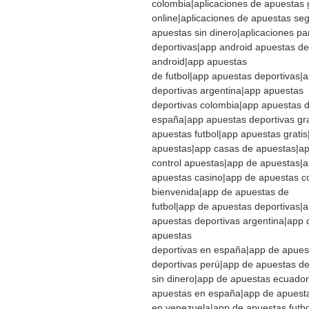
colombia|aplicaciones de apuestas 
online|aplicaciones de apuestas se
apuestas sin dinero|aplicaciones p
deportivas|app android apuestas d
android|app apuestas
de futbol|app apuestas deportivas|
deportivas argentina|app apuestas
deportivas colombia|app apuestas 
españa|app apuestas deportivas gr
apuestas futbol|app apuestas grati
apuestas|app casas de apuestas|a
control apuestas|app de apuestas|
apuestas casino|app de apuestas c
bienvenida|app de apuestas de
futbol|app de apuestas deportivas|
apuestas deportivas argentina|app 
apuestas
deportivas en españa|app de apues
deportivas perú|app de apuestas de
sin dinero|app de apuestas ecuado
apuestas en españa|app de apuest
en venezuela|app de apuestas futbo