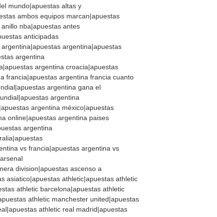
el mundo|apuestas altas y
puestas ambos equipos marcan|apuestas
anillo nba|apuestas antes
puestas anticipadas
 argentina|apuestas argentina|apuestas
stas argentina
a|apuestas argentina croacia|apuestas
a francia|apuestas argentina francia cuanto
ndial|apuestas argentina gana el
undial|apuestas argentina
|apuestas argentina méxico|apuestas
na online|apuestas argentina paises
puestas argentina
ralia|apuestas
ntina vs francia|apuestas argentina vs
 arsenal
mera division|apuestas ascenso a
 asiatico|apuestas athletic|apuestas athletic
estas athletic barcelona|apuestas athletic
|apuestas athletic manchester united|apuestas
eal|apuestas athletic real madrid|apuestas