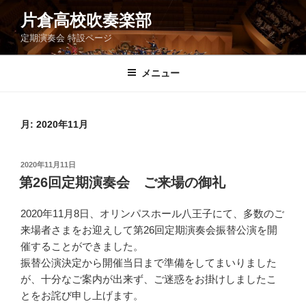
コ
片倉高校吹奏楽部
ン
定期演奏会 特設ページ
テ
ン
ツ
メニュー
へ
ス
キ
月:
2020年11月
ッ
プ
投
2020年11月11日
稿
第26回定期演奏会 ご来場の御礼
日:
2020年11月8日、オリンパスホール八王子にて、多数のご
来場者さまをお迎えして第26回定期演奏会振替公演を開
催することができました。
振替公演決定から開催当日まで準備をしてまいりました
が、十分なご案内が出来ず、ご迷惑をお掛けしましたこ
とをお詫び申し上げます。