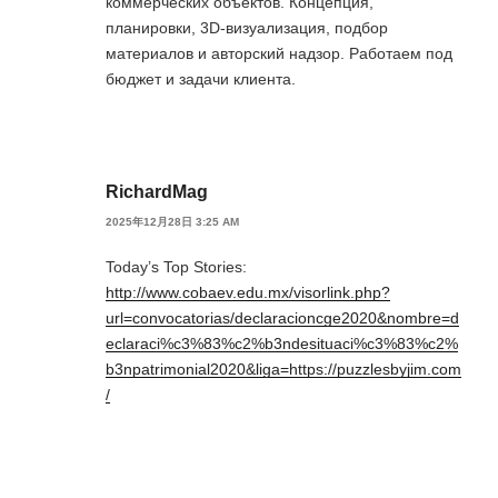
коммерческих объектов. Концепция,
планировки, 3D-визуализация, подбор
материалов и авторский надзор. Работаем под
бюджет и задачи клиента.
RichardMag
2025年12月28日 3:25 AM
Today’s Top Stories:
http://www.cobaev.edu.mx/visorlink.php?
url=convocatorias/declaracioncge2020&nombre=d
eclaraci%c3%83%c2%b3ndesituaci%c3%83%c2%
b3npatrimonial2020&liga=https://puzzlesbyjim.com
/