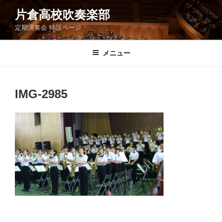
コ
片倉高校吹奏楽部
ン
定期演奏会 特設ページ
テ
ン
ツ
メニュー
へ
ス
キ
IMG-2985
ッ
プ