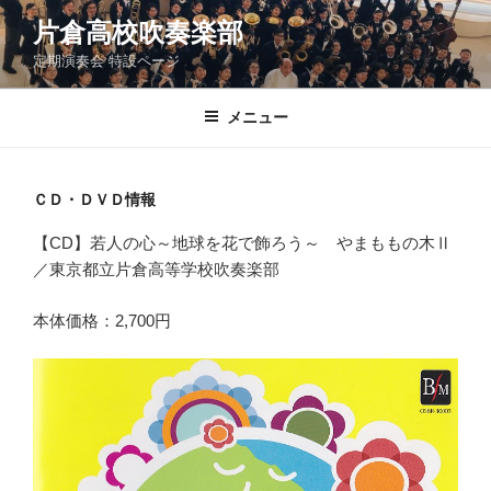
コ
片倉高校吹奏楽部
ン
定期演奏会 特設ページ
テ
ン
ツ
メニュー
へ
ス
キ
ＣＤ・ＤＶＤ情報
ッ
【CD】若人の心～地球を花で飾ろう～ やまももの木Ⅱ
プ
／東京都立片倉高等学校吹奏楽部
本体価格：2,700円