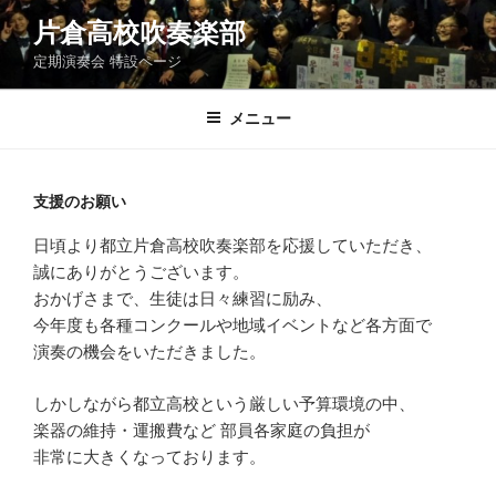
コ
片倉高校吹奏楽部
ン
定期演奏会 特設ページ
テ
ン
ツ
メニュー
へ
ス
キ
支援のお願い
ッ
日頃より都立片倉高校吹奏楽部を応援していただき、
プ
誠にありがとうございます。
おかげさまで、生徒は日々練習に励み、
今年度も各種コンクールや地域イベントなど各方面で
演奏の機会をいただきました。
しかしながら都立高校という厳しい予算環境の中、
楽器の維持・運搬費など 部員各家庭の負担が
非常に大きくなっております。